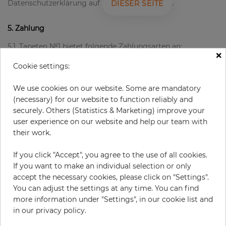
Datenschutzerklärung auf
.
DIESER SEITE
5. Zahlung
5.1. Tapeten №1 bietet folgende Zahlungsarten an:
×
VORKASSE
Cookie settings:
Bei Auswahl der Zahlungsart Vorkasse nennen wir Ihnen
unsere Bankverbindung in der Auftragsbestätigung und
We use cookies on our website. Some are mandatory
liefern die Ware nach Zahlungseingang.
(necessary) for our website to function reliably and
securely. Others (Statistics & Marketing) improve your
Sie erhalten beim Bestellabschluss in Ihrer
user experience on our website and help our team with
Auftragsbestätigung die Informationen über unsere
their work.
Bankverbindung
If you click "Accept", you agree to the use of all cookies.
KREDITKARTE
If you want to make an individual selection or only
Bei Zahlung per Kreditkarte erfolgt die Belastung Ihres
accept the necessary cookies, please click on "Settings".
Kontos mit Versand der Ware.
You can adjust the settings at any time. You can find
Folgende Kreditkarten werden akzeptiert: MasterCard, Visa,
more information under "Settings", in our cookie list and
Amex.
in our privacy policy.
Unsere Webseite ist 128 bit SSL-verschlüsselt. Das heißt,