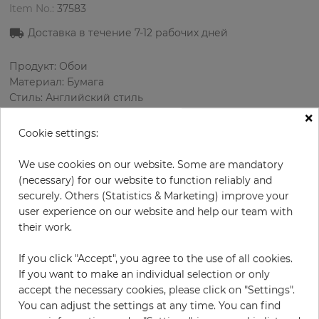
Item No.:
37583
Доставка в течение
7-12
рабочих дней
Продукт: Обои
Материал: Бумага
Стиль: Английский стиль
Дизайн: Медальоны, Полосы
×
Размеры (ширина/длина): 52 см / 10.05 м
Cookie settings:
Раппорт вертикальный: 39.75 см
Использование: Зал
We use cookies on our website. Some are mandatory
Цвет
:
Розовый
(necessary) for our website to function reliably and
Цвет узора
:
Кремовый
securely. Others (Statistics & Marketing) improve your
user experience on our website and help our team with
their work.
за рулон
59,50 €
If you click "Accept", you agree to the use of all cookies.
If you want to make an individual selection or only
19% НДС включительно + Доставка
accept the necessary cookies, please click on "Settings".
Цена за м² - 11,39 €
You can adjust the settings at any time. You can find