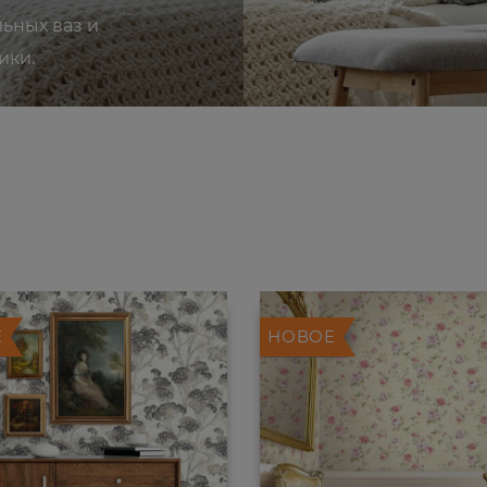
льных ваз и
ики.
Е
НОВОЕ