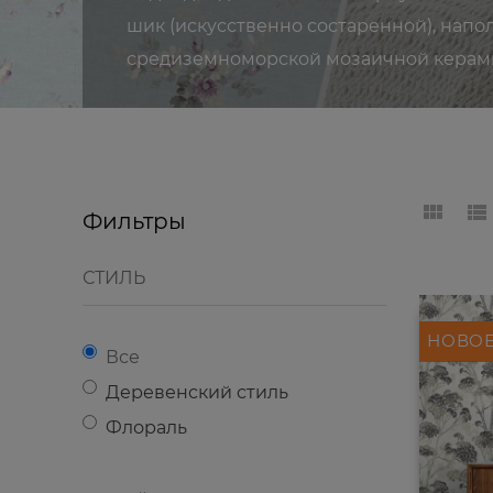
шик (искусственно состаренной), напо
средиземноморской мозаичной керам
Фильтры
СТИЛЬ
НОВО
Все
Деревенский стиль
Флораль