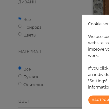
ДИЗАЙН
Все
Cookie set
Природа
Цветы
We use coo
website to 
improve yo
МАТЕРИАЛ
work.
If you clic
Все
an individu
Бумага
We have
"Settings"
Флизелин
information
НАСТРОИ
ЦВЕТ