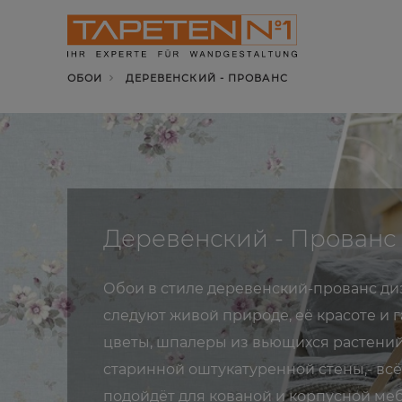
ОБОИ
ДЕРЕВЕНСКИЙ - ПРОВАНС
Деревенский - Прованс
Обои в стиле деревенский-прованс ди
следуют живой природе, её красоте и 
цветы, шпалеры из вьющихся растений
старинной оштукатуренной стены,- всё
подойдёт для кованой и корпусной ме