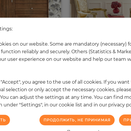
tings:
Yulin Trees
Kearney
kies on our website. Some are mandatory (necessary) fo
Цена
Цена
119,50 €
75,10 €
function reliably and securely. Others (Statistics & Mark
ur user experience on our website and help our team wi
k "Accept", you agree to the use of all cookies. If you wan
al selection or only accept the necessary cookies, please
 reached the bottom end of this page.
. You can adjust the settings at any time. You can find m
 under "Settings", in our cookie list and in our privacy po
ТЬ
ПРОДОЛЖИТЬ, НЕ ПРИНИМАЯ
ПР