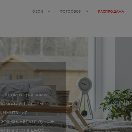
ОБОИ
ФОТООБОИ
РАСПРОДАЖА
зайном и красками
гармонии. Полевые
, имитация
 это как нельзя лучше
бели в стиле шебби-