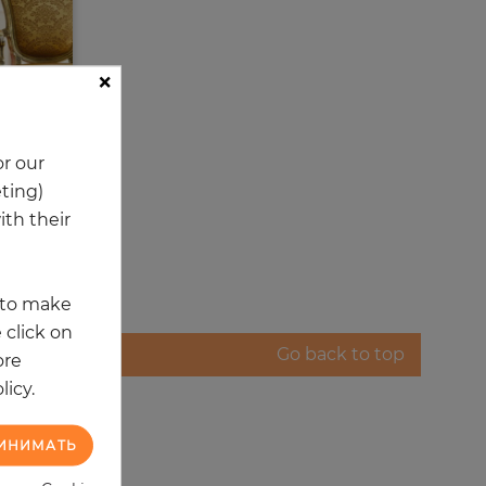
×
r our
eting)
th their
t to make
 click on
Go back to top
ore
licy.
ИНИМАТЬ