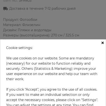
Item No.:
3FA403
Доставка в течение
7-1
2
рабочих дней
Продукт: Фотообои
Материал: Флизелин
Дизайн: Пляжи и водопады
Размеры (высота/ширина): 270 см / 325.5 см
Использование: Зал
×
Cookie settings:
We use cookies on our website. Some are mandatory
(necessary) for our website to function reliably and
securely. Others (Statistics & Marketing) improve your
user experience on our website and help our team with
their work.
В:
x
Ш:
см
If you click "Accept", you agree to the use of all cookies.
If you want to make an individual selection or only
accept the necessary cookies, please click on "Settings".
за штуку
339,50 €
You can adjust the settings at any time. You can find