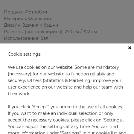
Продукт: Фотообои
Материал: Флизелин
Дизайн: Здания и башни
Размеры (высота/ширина): 270 см / 372 см
Использование: Зал
×
Cookie settings:
We use cookies on our website. Some are mandatory
(necessary) for our website to function reliably and
securely. Others (Statistics & Marketing) improve your
user experience on our website and help our team with
their work.
В:
x
Ш:
см
If you click "Accept", you agree to the use of all cookies.
If you want to make an individual selection or only
за штуку
456,37 €
accept the necessary cookies, please click on "Settings".
19% НДС включительно + Доставка
You can adjust the settings at any time. You can find
Цена за м² - 45,44 €
more information under "Settings", in our cookie list and