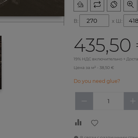
В:
x
Ш:
435,50
19% НДС включительно + Дост
Цена за м² - 38,50 €
Do you need glue?
−
+
В связи с различными ста