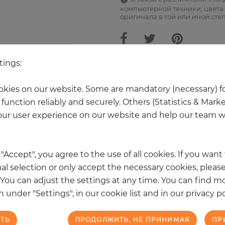
компьютерной техники, цвета 
оригинала в той или иной сте
tings:
Ещё 20 товаров из этой категори
kies on our website. Some are mandatory (necessary) fo
function reliably and securely. Others (Statistics & Mark
ur user experience on our website and help our team wi
k "Accept", you agree to the use of all cookies. If you wan
al selection or only accept the necessary cookies, please
. You can adjust the settings at any time. You can find m
 under "Settings", in our cookie list and in our privacy po
ТЬ
ПРОДОЛЖИТЬ, НЕ ПРИНИМАЯ
ПР