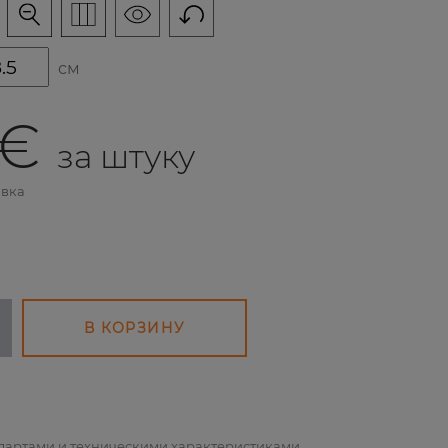
см
 €
за штуку
авка
В КОРЗИНУ
ндартами и техническими характеристиками