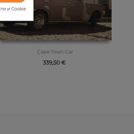
ти и Cookie
Cape Town Car
Цена
339,50 €