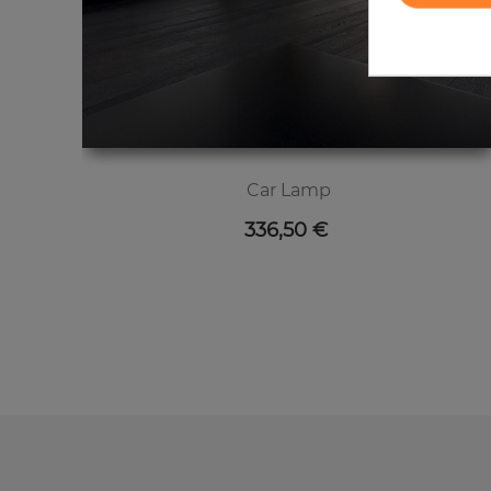
Car Lamp
Цена
336,50 €