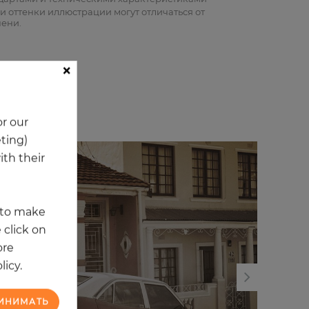
и оттенки иллюстрации могут отличаться от
пени.
×
и
r our
eting)
th their
t to make
 click on
ore
licy.
ИНИМАТЬ