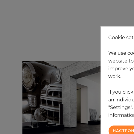
Cookie set
We use coo
website to 
improve yo
work.
If you clic
an individu
"Settings"
information
НАСТРОИ