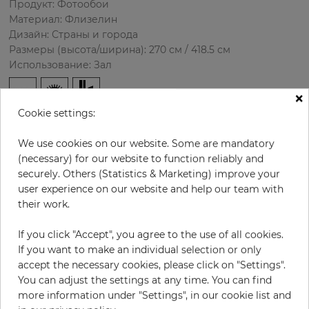
Продукт: Фотообои
Материал: Флизелин
Дизайн: Страны и города
Размеры (высота/ширина): 270 см / 418.5 см
Использование: Зал
×
Cookie settings:
We use cookies on our website. Some are mandatory
(necessary) for our website to function reliably and
securely. Others (Statistics & Marketing) improve your
user experience on our website and help our team with
their work.
В:
x
Ш:
см
If you click "Accept", you agree to the use of all cookies.
за штуку
435,50 €
If you want to make an individual selection or only
19% НДС включительно + Доставка
accept the necessary cookies, please click on "Settings".
You can adjust the settings at any time. You can find
Цена за м² - 38,50 €
more information under "Settings", in our cookie list and
Do you need glue?