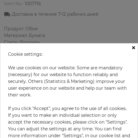
Item No.:
1007716
Доставка в течение
7-12
рабочих дней
Продукт: Обои
Материал: Бумага
Стиль: Флораль
×
Дизайн: Орнамент
Cookie settings:
Размеры (ширина/длина): 52 см / 10.05 м
Раппорт вертикальный: 26 см
We use cookies on our website. Some are mandatory
Цвет
:
Бежевый
(necessary) for our website to function reliably and
Цвет узора
:
Розовый
securely. Others (Statistics & Marketing) improve your
user experience on our website and help our team with
their work.
за рулон
66,90 €
If you click "Accept", you agree to the use of all cookies.
19% НДС включительно + Доставка
If you want to make an individual selection or only
Цена за м² - 12,80 €
accept the necessary cookies, please click on "Settings".
You can adjust the settings at any time. You can find
Do you need glue?
more information under "Settings", in our cookie list and