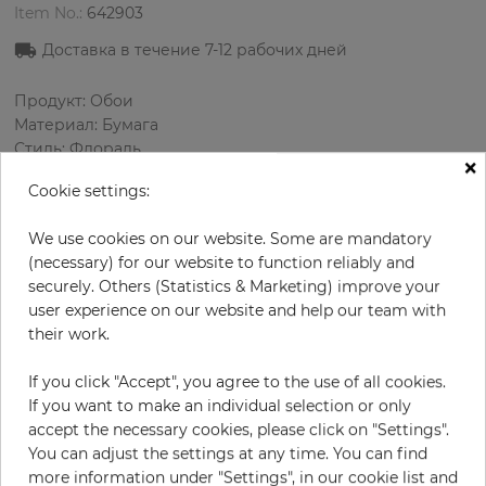
Item No.:
642903
Доставка в течение 7
-12
рабочих дней
Продукт: Обои
Материал: Бумага
Стиль: Флораль
×
Дизайн: Цветы
Cookie settings:
Размеры (ширина/длина): 52.07 см / 10.05 м
Раппорт вертикальный: 53 см
We use cookies on our website. Some are mandatory
Цвет
:
Кремовый
(necessary) for our website to function reliably and
Цвет узора
:
Многоцветный
securely. Others (Statistics & Marketing) improve your
user experience on our website and help our team with
their work.
за рулон
68,50 €
If you click "Accept", you agree to the use of all cookies.
19% НДС включительно + Доставка
If you want to make an individual selection or only
Цена за м² - 13,11 €
accept the necessary cookies, please click on "Settings".
You can adjust the settings at any time. You can find
Do you need glue?
more information under "Settings", in our cookie list and