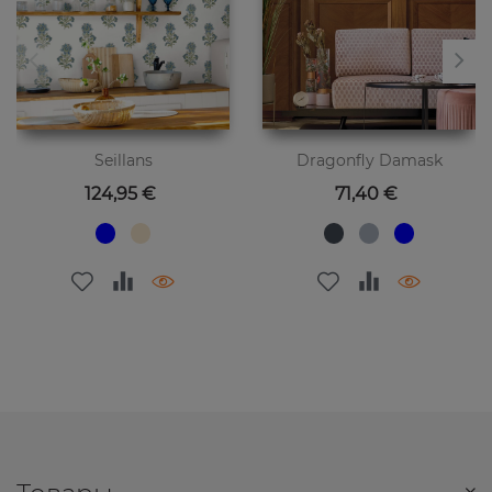
Seillans
Dragonfly Damask
Цена
Цена
124,95 €
71,40 €