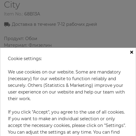
City
Item No.:
68B13A
Доставка в течение 7-12 рабочих дней
Продукт: Обои
Материал: Флизелин
×
Стиль: Дизайнерские обои
Дизайн: Графика, Полосы, Текстура
Cookie settings:
Размеры (ширина/длина): 53.00 см / 10.05 м
Раппорт вертикальный: 64 см
We use cookies on our website. Some are mandatory
Цвет
:
Голубой
(necessary) for our website to function reliably and
Цвет узора
:
Кремовый
securely. Others (Statistics & Marketing) improve your
user experience on our website and help our team with
their work.
за рулон
If you click "Accept", you agree to the use of all cookies.
78,50 €
If you want to make an individual selection or only
19% НДС включительно + Доставка
accept the necessary cookies, please click on "Settings".
Цена за м² - 14,74 €
You can adjust the settings at any time. You can find