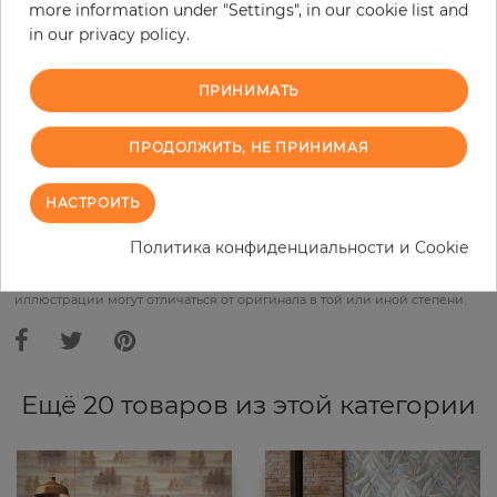
more information under "Settings", in our cookie list and
Do you need glue?
in our privacy policy.
−
+
ПРИНИМАТЬ
ПРОДОЛЖИТЬ, НЕ ПРИНИМАЯ
В КОРЗИНУ
НАСТРОИТЬ
ЗАКАЗАТЬ ОБРАЗЕЦ
Политика конфиденциальности и Cookie
В связи с различными стандартами и техническими
характеристиками компьютерной техники, цвета и оттенки
иллюстрации могут отличаться от оригинала в той или иной степени.
Ещё 20 товаров из этой категории