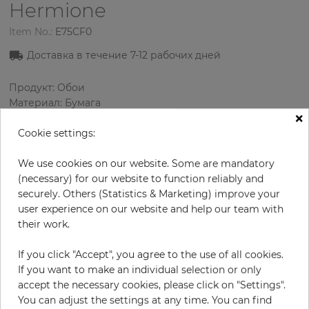
Hermione
Item No.:
E75CF0
Доставка в течение 7
-12
рабочих дней
Продукт: Обои
Материал: Бумага
×
Стиль: Дизайнерские обои
Дизайн: Вензель
Cookie settings:
Размеры (ширина/длина): 68.58 см / 8.23 м
Раппорт вертикальный: 64 см
We use cookies on our website. Some are mandatory
Цвет
:
Кремовый
(necessary) for our website to function reliably and
Цвет узора
:
Чёрный
securely. Others (Statistics & Marketing) improve your
user experience on our website and help our team with
their work.
за рулон
If you click "Accept", you agree to the use of all cookies.
83,30 €
If you want to make an individual selection or only
19% НДС включительно + Доставка
accept the necessary cookies, please click on "Settings".
Цена за м² - 14,67 €
You can adjust the settings at any time. You can find