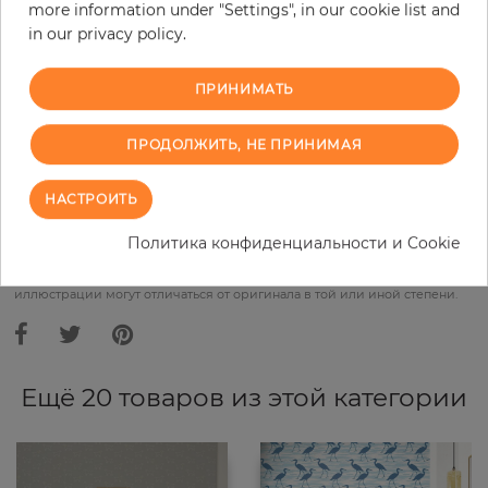
more information under "Settings", in our cookie list and
Do you need glue?
in our privacy policy.
−
+
ПРИНИМАТЬ
ПРОДОЛЖИТЬ, НЕ ПРИНИМАЯ
В КОРЗИНУ
НАСТРОИТЬ
ЗАКАЗАТЬ ОБРАЗЕЦ
Политика конфиденциальности и Cookie
В связи с различными стандартами и техническими
характеристиками компьютерной техники, цвета и оттенки
иллюстрации могут отличаться от оригинала в той или иной степени.
Ещё 20 товаров из этой категории