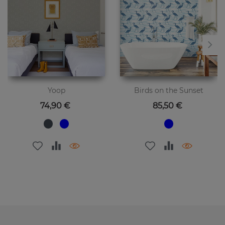
Yoop
Birds on the Sunset
Цена
Цена
74,90 €
85,50 €