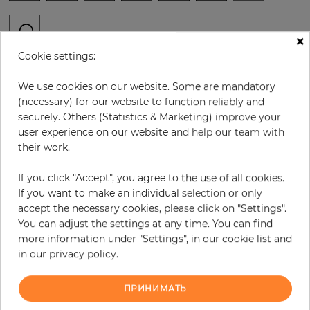
×
Cookie settings:
В:
x
Ш:
см
We use cookies on our website. Some are mandatory
за штуку
294,60 €
(necessary) for our website to function reliably and
securely. Others (Statistics & Marketing) improve your
19% НДС включительно + Доставка
user experience on our website and help our team with
Цена за м² - 33,47 €
their work.
Do you need glue?
If you click "Accept", you agree to the use of all cookies.
If you want to make an individual selection or only
−
+
accept the necessary cookies, please click on "Settings".
You can adjust the settings at any time. You can find
more information under "Settings", in our cookie list and
В КОРЗИНУ
in our privacy policy.
ПРИНИМАТЬ