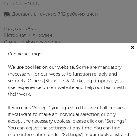
Item No.:
64CF12
Доставка в течение 7-12 рабочих дней
Продукт: Обои
Материал: Флизелин
Стиль: Графические обои
×
Дизайн: Графика, Текстура
Cookie settings:
Размеры (ширина/длина): 53.00 см / 10.05 м
Раппорт вертикальный: 91.4 см
We use cookies on our website. Some are mandatory
Цвет
:
Кремовый
(necessary) for our website to function reliably and
Цвет узора
:
Чёрный
securely. Others (Statistics & Marketing) improve your
user experience on our website and help our team with
their work.
за рулон
78,50 €
If you click "Accept", you agree to the use of all cookies.
19% НДС включительно + Доставка
If you want to make an individual selection or only
Цена за м² - 14,74 €
accept the necessary cookies, please click on "Settings".
You can adjust the settings at any time. You can find
Do you need glue?
more information under "Settings", in our cookie list and