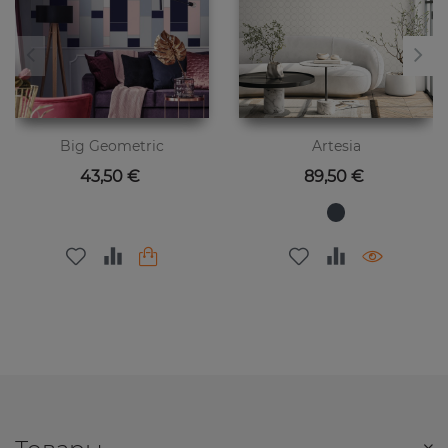
Big Geometric
Artesia
Цена
Цена
43,50 €
89,50 €