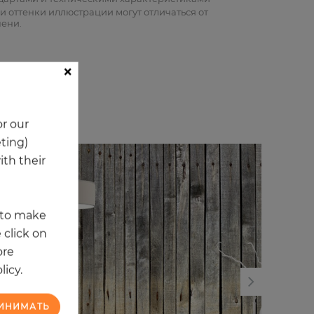
и оттенки иллюстрации могут отличаться от
пени.
×
и
r our
eting)
th their
t to make
 click on
ore
licy.
ИНИМАТЬ