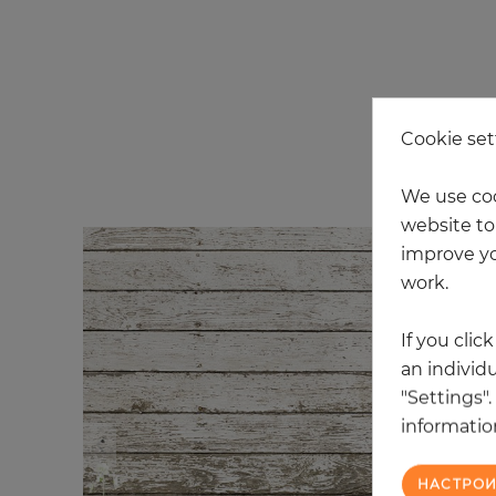
Cookie set
We use coo
website to 
improve yo
work.
If you clic
an individu
"Settings"
information
НАСТРОИ