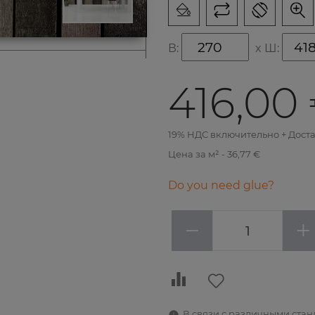
В:
x
Ш:
416,00
19% НДС включительно + Дост
Цена за м² - 36,77 €
Do you need glue?
−
+
В связи с различными ста