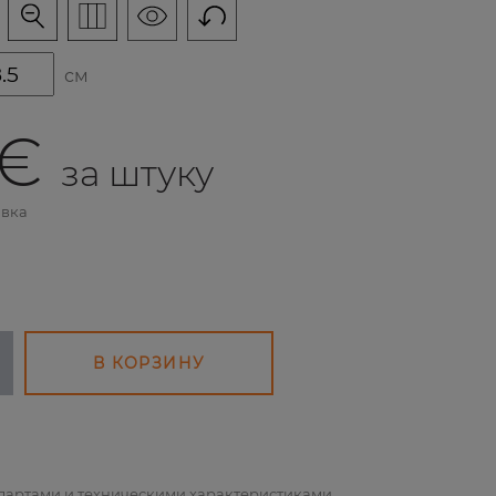
см
 €
за штуку
авка
В КОРЗИНУ
ндартами и техническими характеристиками