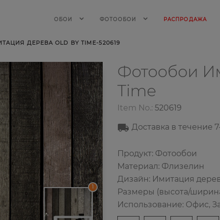
ОБОИ
ФОТООБОИ
РАСПРОДАЖА
АЦИЯ ДЕРЕВА OLD BY TIME-520619
Фотообои И
Time
Item No.:
520619
Доставка в течение 7
Продукт: Фотообои
Материал: Флизелин
Дизайн: Имитация дере
1
Размеры (высота/ширина):
Использование: Офис, З