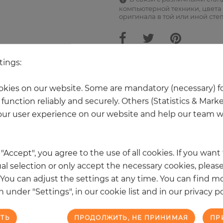
компьютерной техники, цвета 
оригинала в той или иной сте
tings:
Ещё 20 товаров из этой категори
kies on our website. Some are mandatory (necessary) fo
function reliably and securely. Others (Statistics & Mark
ur user experience on our website and help our team wi
k "Accept", you agree to the use of all cookies. If you wan
al selection or only accept the necessary cookies, please
. You can adjust the settings at any time. You can find m
 under "Settings", in our cookie list and in our privacy po
ТЬ
ПРОДОЛЖИТЬ, НЕ ПРИНИМАЯ
ПР