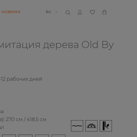
НОВИНКИ
RU
митация дерева
Old By
-12 рабочих дней
ва
 270 см / 418.5 см
ал