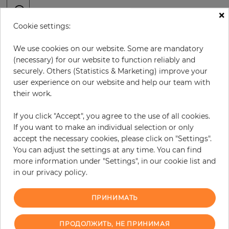
×
Cookie settings:
В:
x
Ш:
см
We use cookies on our website. Some are mandatory
(necessary) for our website to function reliably and
за штуку
416,00 €
securely. Others (Statistics & Marketing) improve your
19% НДС включительно + Доставка
user experience on our website and help our team with
Цена за м² - 36,77 €
their work.
Do you need glue?
If you click "Accept", you agree to the use of all cookies.
If you want to make an individual selection or only
−
+
accept the necessary cookies, please click on "Settings".
You can adjust the settings at any time. You can find
more information under "Settings", in our cookie list and
В КОРЗИНУ
in our privacy policy.
ПРИНИМАТЬ
ПРОДОЛЖИТЬ, НЕ ПРИНИМАЯ
В связи с различными стандартами и техническими