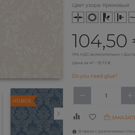
Цвет узора
:
Кремовый
104,50
19% НДС включительно + Дост
Цена за м² - 19,72 €
Do you need glue?
−
+
НОВОЕ
НОВОЕ
ЗАКАЗАТ
В связи с различными ста