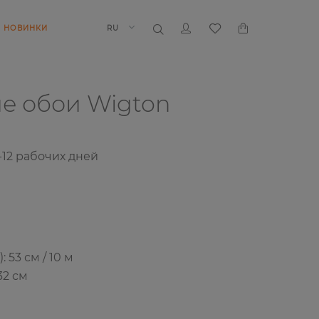
НОВИНКИ
RU
ие обои
Wigton
-12
рабочих дней
53 см / 10 м
32 см