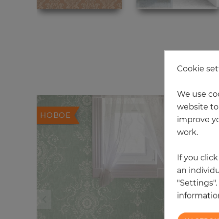
Cookie set
We use coo
website to 
НОВОЕ
improve yo
work.
If you clic
an individu
"Settings"
information