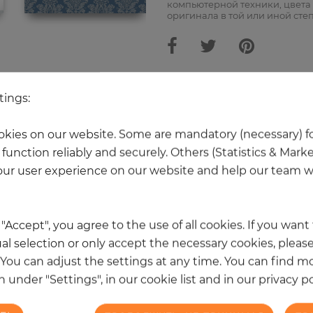
компьютерной техники, цвета 
оригинала в той или иной сте
tings:
Ещё 20 товаров из этой категори
kies on our website. Some are mandatory (necessary) fo
function reliably and securely. Others (Statistics & Mark
НОВОЕ
ur user experience on our website and help our team wi
k "Accept", you agree to the use of all cookies. If you wan
al selection or only accept the necessary cookies, please
. You can adjust the settings at any time. You can find m
 under "Settings", in our cookie list and in our privacy po