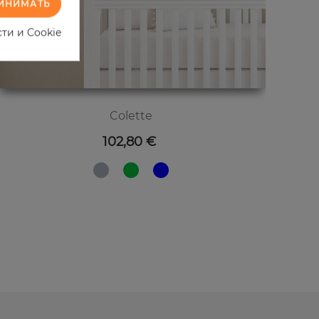
ИНИМАТЬ
ти и Cookie
Colette
Цена
102,80 €