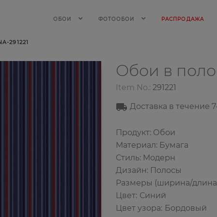
ОБОИ
ФОТООБОИ
РАСПРОДАЖА
A-291221
Обои в пол
Item No.:
291221
Доставка в течение 7
Продукт: Обои
Материал: Бумага
Стиль: Модерн
Дизайн: Полосы
Размеры (ширина/длина): 
Цвет
:
Синий
Цвет узора
:
Бордовый