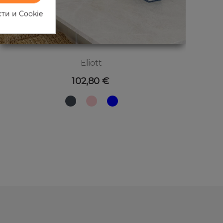
ти и Cookie
Eliott
Цена
102,80 €