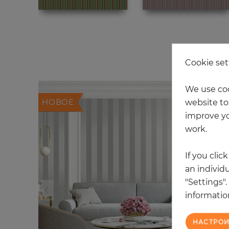
Cookie set
We use coo
НОВОЕ
website to 
improve yo
work.
If you clic
an individu
"Settings"
information
НАСТРОИ