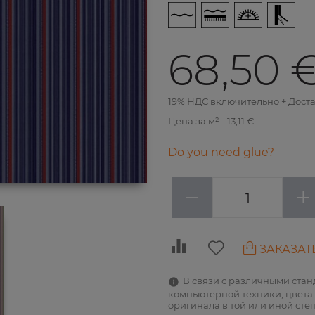
68,50 
19% НДС включительно + Дост
Цена за м² - 13,11 €
Do you need glue?
−
+
ЗАКАЗАТ
В связи с различными ста
компьютерной техники, цвета 
оригинала в той или иной сте