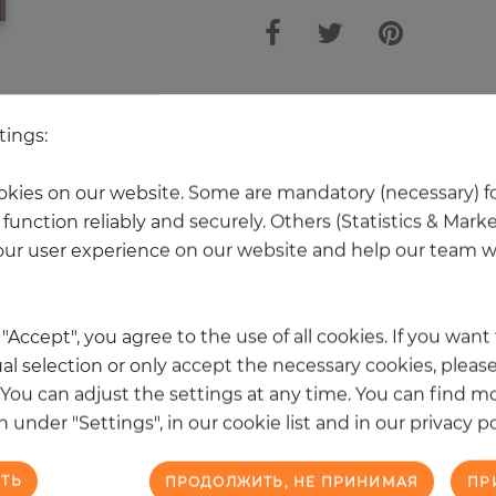
Ещё 20 товаров из этой категори
tings:
kies on our website. Some are mandatory (necessary) fo
НОВОЕ
function reliably and securely. Others (Statistics & Mark
ur user experience on our website and help our team wi
k "Accept", you agree to the use of all cookies. If you wan
al selection or only accept the necessary cookies, please
. You can adjust the settings at any time. You can find m
 under "Settings", in our cookie list and in our privacy po
ТЬ
ПРОДОЛЖИТЬ, НЕ ПРИНИМАЯ
ПР