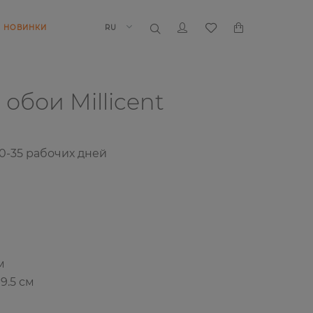
НОВИНКИ
RU
е обои
Millicent
0-35 рабочих дней
м
9.5 см