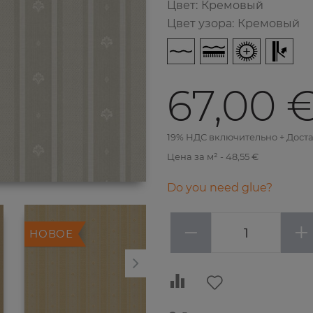
Цвет
:
Кремовый
Цвет узора
:
Кремовый
67,00 
19% НДС включительно + Дост
Цена за м² - 48,55 €
Do you need glue?
−
+
НОВОЕ
НОВОЕ