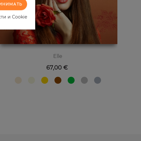
ИНИМАТЬ
ти и Cookie
Elle
Цена
67,00 €