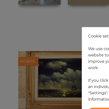
Cookie set
We use coo
website to 
НОВОЕ
improve yo
work.
If you clic
an individu
"Settings"
information