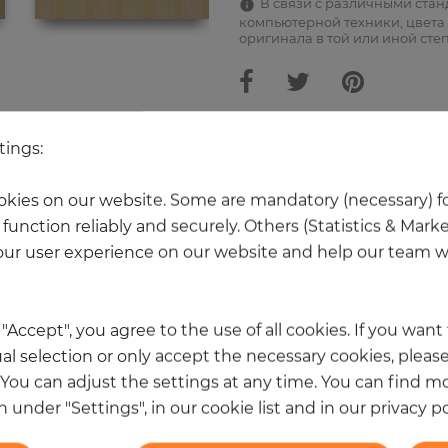
В связи с различными ста
компьютерной техники, цвета 
оригинала в той или иной сте
tings:
Ещё 20 товаров из этой категори
kies on our website. Some are mandatory (necessary) fo
function reliably and securely. Others (Statistics & Mark
НОВОЕ
ur user experience on our website and help our team wi
k "Accept", you agree to the use of all cookies. If you wan
al selection or only accept the necessary cookies, please
. You can adjust the settings at any time. You can find m
 under "Settings", in our cookie list and in our privacy po