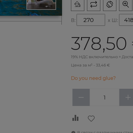
В:
x
Ш:
378,50
19% НДС включительно + Дост
Цена за м² - 33,46 €
Do you need glue?
−
+
В связи с различными ста