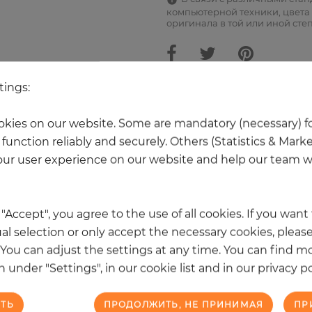
компьютерной техники, цвета 
оригинала в той или иной сте
tings:
Ещё 20 товаров из этой категори
kies on our website. Some are mandatory (necessary) fo
function reliably and securely. Others (Statistics & Mark
ur user experience on our website and help our team wi
k "Accept", you agree to the use of all cookies. If you wan
al selection or only accept the necessary cookies, please
. You can adjust the settings at any time. You can find m
 under "Settings", in our cookie list and in our privacy po
ТЬ
ПРОДОЛЖИТЬ, НЕ ПРИНИМАЯ
ПР