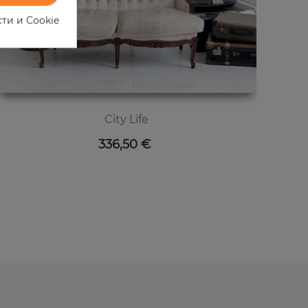
ти и Cookie
City Life
Цена
336,50 €