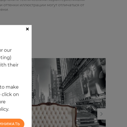
и оттенки иллюстрации могут отличаться от
пени.
×
и
r our
eting)
th their
t to make
 click on
ore
licy.
ИНИМАТЬ