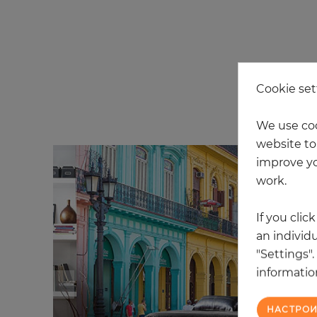
Cookie set
We use coo
website to 
improve yo
work.
If you clic
an individu
"Settings"
information
НАСТРОИ