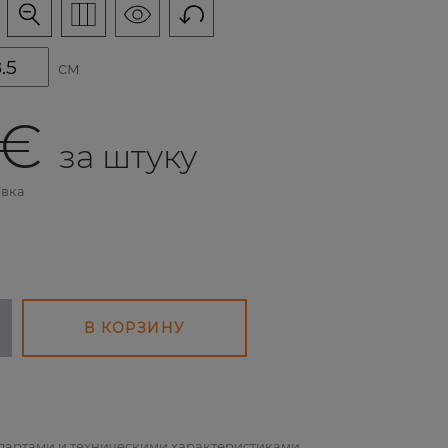
см
 €
за штуку
авка
В КОРЗИНУ
ндартами и техническими характеристиками