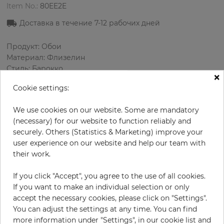
Item No.:
80EE2E
Доставка в течение
7-12
рабочих дней
Продукт: Обои
Материал: Флизелин
Стиль: Барокко
×
Дизайн: Орнамент
Cookie settings:
Размеры (ширина/длина): 68.58 см / 8.23 м
Раппорт вертикальный: 32 см
We use cookies on our website. Some are mandatory
Цвет
:
Кремовый
(necessary) for our website to function reliably and
Цвет узора
:
Серый
securely. Others (Statistics & Marketing) improve your
user experience on our website and help our team with
their work.
за рулон
84,90 €
If you click "Accept", you agree to the use of all cookies.
19% НДС включительно + Доставка
If you want to make an individual selection or only
Цена за м² - 14,95 €
accept the necessary cookies, please click on "Settings".
You can adjust the settings at any time. You can find
Do you need glue?
more information under "Settings", in our cookie list and