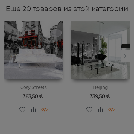
Ещё 20 товаров из этой категории
Cosy Streets
Beijing
Цена
Цена
383,50 €
339,50 €