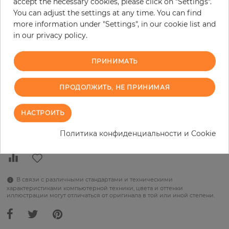
accept the necessary cookies, please click on "Settings".
You can adjust the settings at any time. You can find
за штуку
289,90 €
more information under "Settings", in our cookie list and
in our privacy policy.
19% НДС включительно + Доставка
Цена за м² - 38,48 €
ПРИНИМАТЬ
Do you need glue?
ПРОДОЛЖИТЬ, НЕ ПРИНИМАЯ
−
+
НАСТРОИТЬ
В КОРЗИНУ
Политика конфиденциальности и Cookie
В связи с различными стандартами и техническими
характеристиками компьютерной техники, цвета и оттенки
иллюстрации могут отличаться от оригинала в той или иной степени.