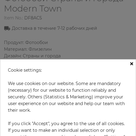
Modern Town
Item No.:
DF8AC5
Доставка в течение 7-12 рабочих дней
Продукт: Фотообои
Материал: Флизелин
Дизайн: Страны и города
×
Размеры (высота/ширина): 270 см / 279 см
Использование: Зал
Cookie settings:
We use cookies on our website. Some are mandatory
(necessary) for our website to function reliably and
securely. Others (Statistics & Marketing) improve your
user experience on our website and help our team with
their work.
If you click "Accept", you agree to the use of all cookies.
If you want to make an individual selection or only
В:
x
Ш:
см