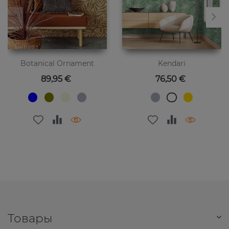
Botanical Ornament
Kendari
Цена
Цена
89,95 €
76,50 €
Товары