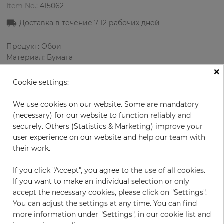
Item No.:
415062
Доставка в течение
7-12
рабочих дней
Продукт: Обои
Материал: Бумага
Стиль: Флораль
×
Дизайн: Орнамент
Cookie settings:
Размеры (ширина/длина): 52 см / 10.05 м
Раппорт вертикальный: 35 см
We use cookies on our website. Some are mandatory
Цвет
:
Голубой
(necessary) for our website to function reliably and
securely. Others (Statistics & Marketing) improve your
user experience on our website and help our team with
their work.
за рулон
66,90 €
If you click "Accept", you agree to the use of all cookies.
19% НДС включительно + Доставка
If you want to make an individual selection or only
Цена за м² - 12,80 €
accept the necessary cookies, please click on "Settings".
You can adjust the settings at any time. You can find
Do you need glue?
more information under "Settings", in our cookie list and