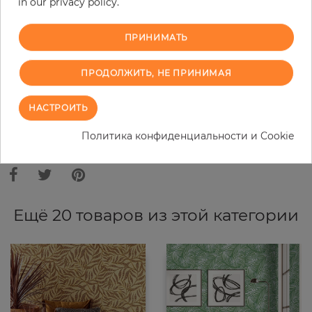
in our privacy policy.
−
+
ПРИНИМАТЬ
В КОРЗИНУ
ПРОДОЛЖИТЬ, НЕ ПРИНИМАЯ
ЗАКАЗАТЬ ОБРАЗЕЦ
НАСТРОИТЬ
В связи с различными стандартами и техническими
Политика конфиденциальности и Cookie
характеристиками компьютерной техники, цвета и оттенки
иллюстрации могут отличаться от оригинала в той или иной степени.
Ещё 20 товаров из этой категории