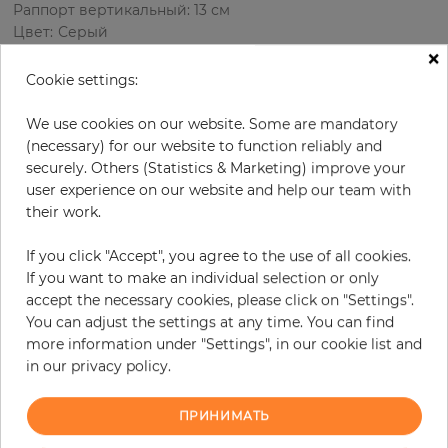
Раппорт вертикальный: 13 см
Цвет
:
Серый
×
Цвет узора
:
Белый
Cookie settings:
We use cookies on our website. Some are mandatory
за рулон
66,90 €
(necessary) for our website to function reliably and
securely. Others (Statistics & Marketing) improve your
19% НДС включительно + Доставка
user experience on our website and help our team with
Цена за м² - 12,80 €
their work.
Do you need glue?
If you click "Accept", you agree to the use of all cookies.
If you want to make an individual selection or only
−
+
accept the necessary cookies, please click on "Settings".
You can adjust the settings at any time. You can find
more information under "Settings", in our cookie list and
В КОРЗИНУ
in our privacy policy.
ПРИНИМАТЬ
ЗАКАЗАТЬ ОБРАЗЕЦ