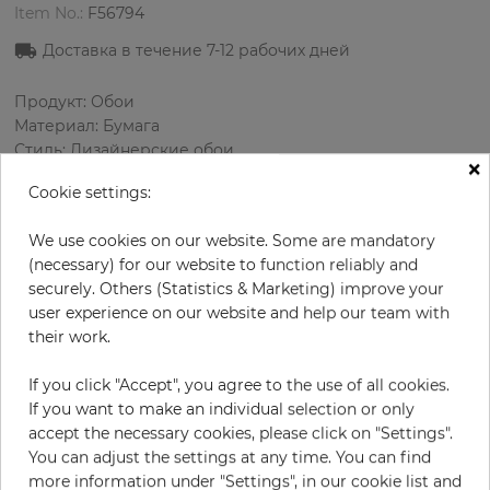
Item No.:
F56794
Доставка в течение
7-12
рабочих дней
Продукт: Обои
Материал: Бумага
Стиль: Дизайнерские обои
×
Дизайн: Цветы
Cookie settings:
Размеры (ширина/длина): 52 см / 10.0 м
Раппорт вертикальный: 53 см
We use cookies on our website. Some are mandatory
Цвет
:
Серый
(necessary) for our website to function reliably and
Цвет узора
:
Кремовый
securely. Others (Statistics & Marketing) improve your
user experience on our website and help our team with
their work.
за рулон
54,50 €
If you click "Accept", you agree to the use of all cookies.
19% НДС включительно + Доставка
If you want to make an individual selection or only
Цена за м² - 10,48 €
accept the necessary cookies, please click on "Settings".
You can adjust the settings at any time. You can find
Do you need glue?
more information under "Settings", in our cookie list and