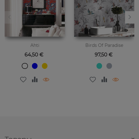
Ahti
Birds Of Paradise
Цена
Цена
64,50 €
97,50 €