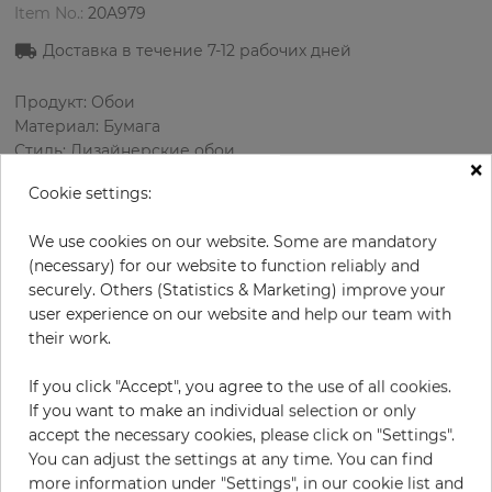
Item No.:
20A979
Доставка в течение
7-12
рабочих дней
Продукт: Обои
Материал: Бумага
Стиль: Дизайнерские обои
×
Дизайн: Цветы
Cookie settings:
Размеры (ширина/длина): 52 см / 10.0 м
Раппорт вертикальный: 53 см
We use cookies on our website. Some are mandatory
Цвет
:
Бирюзовый
(necessary) for our website to function reliably and
Цвет узора
:
Кремовый
securely. Others (Statistics & Marketing) improve your
user experience on our website and help our team with
their work.
за рулон
54,50 €
If you click "Accept", you agree to the use of all cookies.
19% НДС включительно + Доставка
If you want to make an individual selection or only
Цена за м² - 10,48 €
accept the necessary cookies, please click on "Settings".
You can adjust the settings at any time. You can find
Do you need glue?
more information under "Settings", in our cookie list and