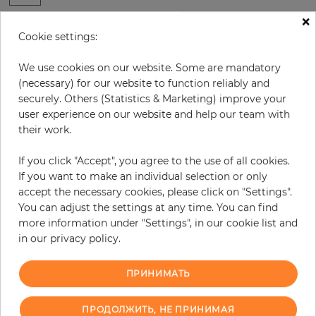
×
В:
x
Ш:
см
Cookie settings:
за штуку
378,50 €
We use cookies on our website. Some are mandatory
(necessary) for our website to function reliably and
19% НДС включительно + Доставка
securely. Others (Statistics & Marketing) improve your
Цена за м² - 33,46 €
user experience on our website and help our team with
Do you need glue?
their work.
−
+
If you click "Accept", you agree to the use of all cookies.
If you want to make an individual selection or only
accept the necessary cookies, please click on "Settings".
You can adjust the settings at any time. You can find
В КОРЗИНУ
more information under "Settings", in our cookie list and
in our privacy policy.
ПРИНИМАТЬ
В связи с различными стандартами и техническими
характеристиками компьютерной техники, цвета и оттенки
иллюстрации могут отличаться от оригинала в той или иной степени.
ПРОДОЛЖИТЬ, НЕ ПРИНИМАЯ