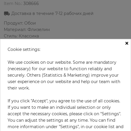
Item No.:
308666
Доставка в течение
7-12
рабочих дней
Продукт: Обои
Материал: Флизелин
Стиль: Классика
×
Дизайн: Орнамент
Размеры (ширина/длина): 52 см / 10.05 м
Cookie settings:
Раппорт вертикальный: 64 см
Цвет
:
Фиолетовый
We use cookies on our website. Some are mandatory
Цвет узора
:
Коричневый
(necessary) for our website to function reliably and
securely. Others (Statistics & Marketing) improve your
user experience on our website and help our team with
their work.
за рулон
57,90 €
If you click "Accept", you agree to the use of all cookies.
19% НДС включительно + Доставка
If you want to make an individual selection or only
Цена за м² - 11,08 €
accept the necessary cookies, please click on "Settings".
You can adjust the settings at any time. You can find
Do you need glue?
more information under "Settings", in our cookie list and