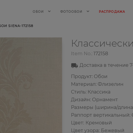
ОБОИ
ФОТООБОИ
РАСПРОДАЖА
И SIENA-172158
Классическ
Item No.:
172158
Доставка в течение
7
Продукт: Обои
Материал: Флизелин
Стиль: Классика
Дизайн: Орнамент
Размеры (ширина/длина): 
Раппорт вертикальный: 
Цвет
:
Кремовый
Цвет узора
:
Бежевый