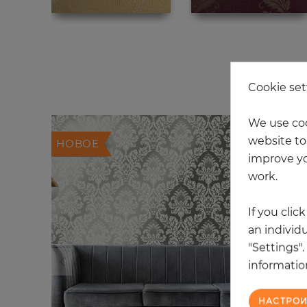
Cookie set
We use coo
website to 
НОВОЕ
improve yo
work.
If you clic
an individu
"Settings"
information
НАСТРОИ