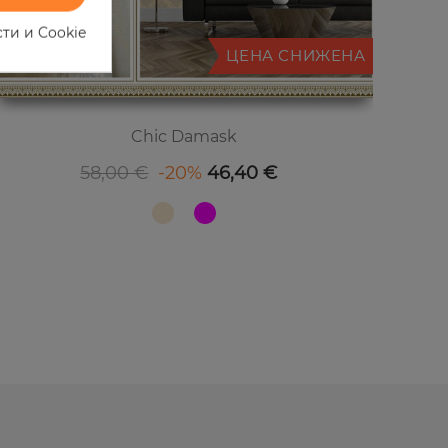
ти и Cookie
ЦЕНА СНИЖЕНА
Chic Damask
Базовая цена
Цена
58,00 €
-20%
46,40 €