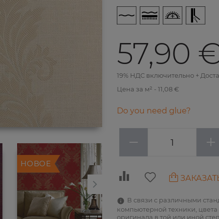
57,90 
19% НДС включительно + Дост
Цена за м² - 11,08 €
Do you need glue?
−
+
НОВОЕ
НОВОЕ
ЗАКАЗАТ
В связи с различными ста
компьютерной техники, цвета 
оригинала в той или иной сте