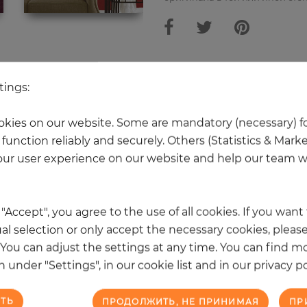
Ещё 20 товаров из этой категори
tings:
kies on our website. Some are mandatory (necessary) fo
function reliably and securely. Others (Statistics & Mark
НОВОЕ
ur user experience on our website and help our team wi
k "Accept", you agree to the use of all cookies. If you wan
al selection or only accept the necessary cookies, please
. You can adjust the settings at any time. You can find m
 under "Settings", in our cookie list and in our privacy po
ТЬ
ПРОДОЛЖИТЬ, НЕ ПРИНИМАЯ
ПР