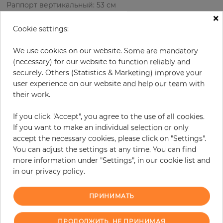
Раппорт вертикальный: 53 см
×
Cookie settings:
за рулон
69,00 €
We use cookies on our website. Some are mandatory
(necessary) for our website to function reliably and
19% НДС включительно + Доставка
securely. Others (Statistics & Marketing) improve your
Цена за м² - 13,20 €
user experience on our website and help our team with
their work.
Do you need glue?
If you click "Accept", you agree to the use of all cookies.
−
+
If you want to make an individual selection or only
accept the necessary cookies, please click on "Settings".
You can adjust the settings at any time. You can find
В КОРЗИНУ
more information under "Settings", in our cookie list and
in our privacy policy.
ЗАКАЗАТЬ ОБРАЗЕЦ
ПРИНИМАТЬ
В связи с различными стандартами и техническими
характеристиками компьютерной техники, цвета и оттенки
ПРОДОЛЖИТЬ, НЕ ПРИНИМАЯ
иллюстрации могут отличаться от оригинала в той или иной степени.