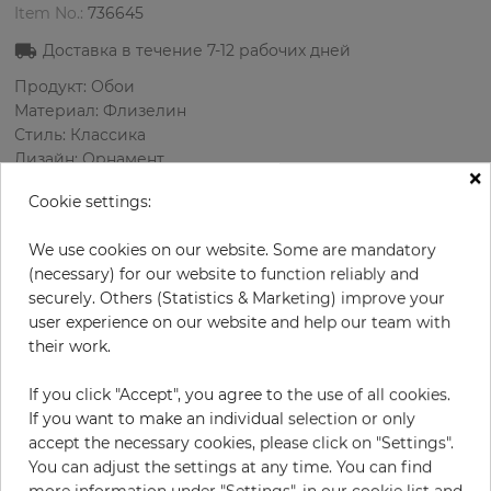
Item No.:
736645
Доставка в течение
7-12
рабочих дней
Продукт: Обои
Материал: Флизелин
Стиль: Классика
Дизайн: Орнамент
×
Размеры (ширина/длина): 52 см / 10.05 м
Cookie settings:
Раппорт вертикальный: 64 см
Цвет
:
Красный
We use cookies on our website. Some are mandatory
Цвет узора
:
Коричневый
(necessary) for our website to function reliably and
securely. Others (Statistics & Marketing) improve your
user experience on our website and help our team with
their work.
за рулон
57,90 €
19% НДС включительно + Доставка
If you click "Accept", you agree to the use of all cookies.
Цена за м² - 11,08 €
If you want to make an individual selection or only
accept the necessary cookies, please click on "Settings".
Do you need glue?
You can adjust the settings at any time. You can find
more information under "Settings", in our cookie list and