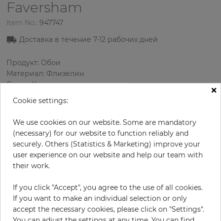
Faversham
Item No.:
947747
Доставка в течение 7-12 рабочих дней
Продукт: Обои
Материал: Флизелин
Стиль: Классика
×
Дизайн: Орнамент
Cookie settings:
Размеры (ширина/длина): 52 см / 10.05 м
Раппорт вертикальный: 64 см
We use cookies on our website. Some are mandatory
Использование: Зал
(necessary) for our website to function reliably and
Цвет
:
Золотой
securely. Others (Statistics & Marketing) improve your
Цвет узора
:
Серебряный
user experience on our website and help our team with
their work.
If you click "Accept", you agree to the use of all cookies.
за рулон
85,70 €
If you want to make an individual selection or only
accept the necessary cookies, please click on "Settings".
19% НДС включительно + Доставка
You can adjust the settings at any time. You can find