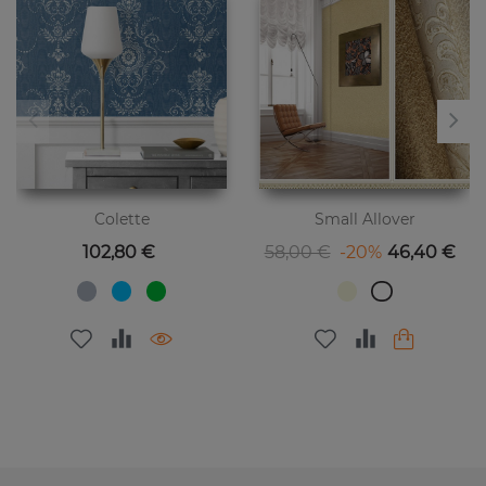
Colette
Small Allover
Цена
Базовая цена
Цена
102,80 €
58,00 €
-20%
46,40 €