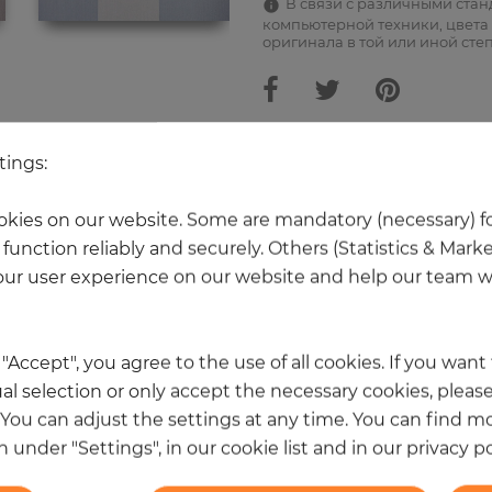
В связи с различными ста
компьютерной техники, цвета 
оригинала в той или иной сте
tings:
Ещё 20 товаров из этой категори
kies on our website. Some are mandatory (necessary) fo
function reliably and securely. Others (Statistics & Mark
НОВОЕ
ur user experience on our website and help our team wi
k "Accept", you agree to the use of all cookies. If you wan
al selection or only accept the necessary cookies, please
. You can adjust the settings at any time. You can find m
 under "Settings", in our cookie list and in our privacy po