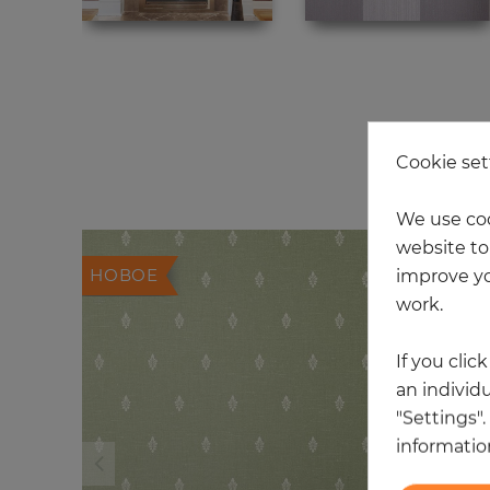
Cookie set
We use coo
website to 
НОВОЕ
improve yo
work.
If you clic
an individu
"Settings"
information