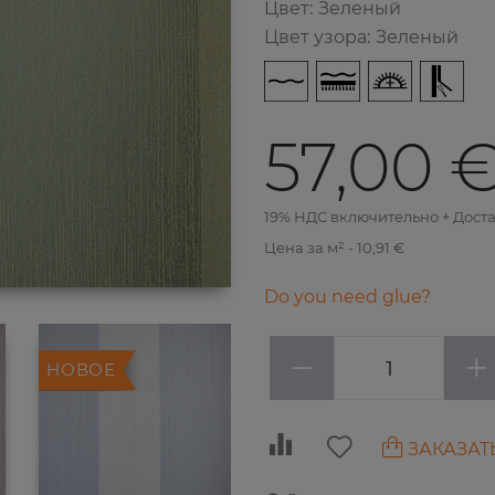
Цвет
:
Зеленый
Цвет узора
:
Зеленый
57,00 
19% НДС включительно + Дост
Цена за м² - 10,91 €
Do you need glue?
−
+
НОВОЕ
ЗАКАЗАТ