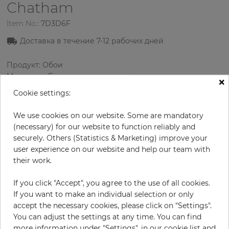
Chatham
Item No.:
7D3D6F
Доставка в течение 7
-12
рабочих дней
Продукт: Обои
Материал: Бумага
×
Стиль: Классика
Cookie settings:
Дизайн: Полосы
Размеры (ширина/длина): 0.52 м / 10.0 м
We use cookies on our website. Some are mandatory
Цвет
:
Серый
(necessary) for our website to function reliably and
Цвет узора
:
Сиреневый
securely. Others (Statistics & Marketing) improve your
user experience on our website and help our team with
their work.
за рулон
56,90 €
If you click "Accept", you agree to the use of all cookies.
If you want to make an individual selection or only
19% НДС включительно + Доставка
accept the necessary cookies, please click on "Settings".
Цена за м² - 10,94 €
You can adjust the settings at any time. You can find
Do you need glue?
more information under "Settings", in our cookie list and