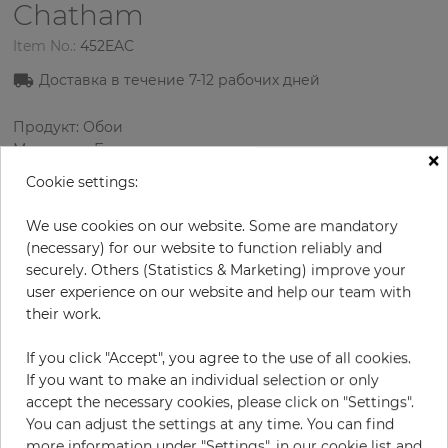
Chatham
Item No.:
452EAC
Доставка в течение 7
-12
рабочих дней
Продукт: Обои
Материал: Бумага
×
Стиль: Классика
Cookie settings:
Дизайн: Полосы
Размеры (ширина/длина): 0.52 м / 10.0 м
We use cookies on our website. Some are mandatory
Цвет
:
Бежевый
(necessary) for our website to function reliably and
Цвет узора
:
Розовый
securely. Others (Statistics & Marketing) improve your
user experience on our website and help our team with
their work.
за рулон
56,90 €
If you click "Accept", you agree to the use of all cookies.
If you want to make an individual selection or only
19% НДС включительно + Доставка
accept the necessary cookies, please click on "Settings".
Цена за м² - 10,94 €
You can adjust the settings at any time. You can find
Do you need glue?
more information under "Settings", in our cookie list and