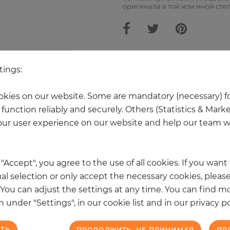
оригинала в той или иной сте
Ещё 20 товаров из этой категори
tings:
kies on our website. Some are mandatory (necessary) fo
function reliably and securely. Others (Statistics & Mark
НОВОЕ
ur user experience on our website and help our team wi
k "Accept", you agree to the use of all cookies. If you wan
al selection or only accept the necessary cookies, please
. You can adjust the settings at any time. You can find m
 under "Settings", in our cookie list and in our privacy po
ТЬ
ПРОДОЛЖИТЬ, НЕ ПРИНИМАЯ
ПР