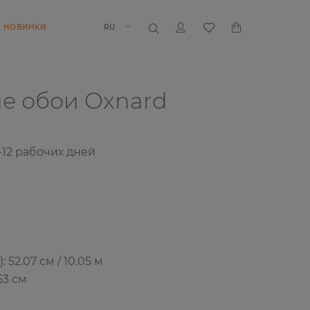
НОВИНКИ
RU
ие обои
Oxnard
-12
рабочих дней
52.07 см / 10.05 м
53 см