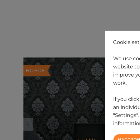
Cookie set
We use coo
website to 
НОВОЕ
improve yo
work.
If you clic
an individu
"Settings"
information
НАСТРОИ