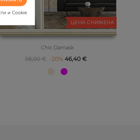
ти и Cookie
ЦЕНА СНИЖЕНА
Chic Damask
Базовая цена
Цена
58,00 €
-20%
46,40 €