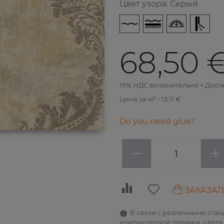
Цвет узора
:
Серый
68,50 
19% НДС включительно + Дост
Цена за м² - 13,11 €
Do you need glue?
−
+
ЗАКАЗАТ
В связи с различными ста
компьютерной техники, цвета 