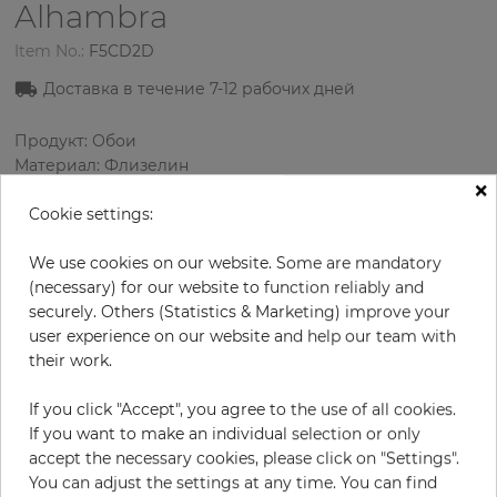
Alhambra
Item No.:
F5CD2D
Доставка в течение
7-12
рабочих дней
Продукт: Обои
Материал: Флизелин
×
Стиль: Классика
Дизайн: Полосы
Cookie settings:
Размеры (ширина/длина): 53 см / 10.05 м
Использование: Зал
We use cookies on our website. Some are mandatory
Цвет
:
Коричневый
(necessary) for our website to function reliably and
Цвет узора
:
Коричневый
securely. Others (Statistics & Marketing) improve your
user experience on our website and help our team with
their work.
за рулон
If you click "Accept", you agree to the use of all cookies.
58,00 €
If you want to make an individual selection or only
19% НДС включительно + Доставка
accept the necessary cookies, please click on "Settings".
Цена за м² - 10,89 €
You can adjust the settings at any time. You can find