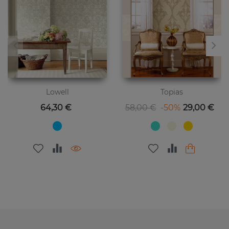
Lowell
Topias
Цена
Базовая цена
Цена
64,30 €
58,00 €
-50%
29,00 €