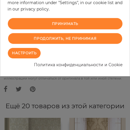
more information under "Settings", in our cookie list and
Do you need glue?
in our privacy policy.
−
+
ПРИНИМАТЬ
ПРОДОЛЖИТЬ, НЕ ПРИНИМАЯ
В КОРЗИНУ
НАСТРОИТЬ
ЗАКАЗАТЬ ОБРАЗЕЦ
Политика конфиденциальности и Cookie
В связи с различными стандартами и техническими
характеристиками компьютерной техники, цвета и оттенки
иллюстрации могут отличаться от оригинала в той или иной степени.
Ещё 20 товаров из этой категории