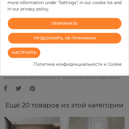
more information under "Settings", in our cookie list and
Do you need glue?
in our privacy policy.
−
+
ПРИНИМАТЬ
ПРОДОЛЖИТЬ, НЕ ПРИНИМАЯ
В КОРЗИНУ
НАСТРОИТЬ
ЗАКАЗАТЬ ОБРАЗЕЦ
Политика конфиденциальности и Cookie
В связи с различными стандартами и техническими
характеристиками компьютерной техники, цвета и оттенки
иллюстрации могут отличаться от оригинала в той или иной степени.
Ещё 20 товаров из этой категории