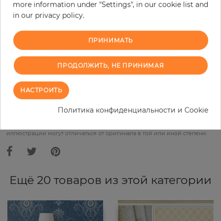
more information under "Settings", in our cookie list and
Do you need glue?
in our privacy policy.
−
+
ПРИНИМАТЬ
ПРОДОЛЖИТЬ, НЕ ПРИНИМАЯ
В КОРЗИНУ
НАСТРОИТЬ
ЗАКАЗАТЬ ОБРАЗЕЦ
Политика конфиденциальности и Cookie
В связи с различными стандартами и техническими
характеристиками компьютерной техники, цвета и оттенки
иллюстрации могут отличаться от оригинала в той или иной степени.
Ещё 20 товаров из этой категории