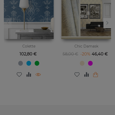
Colette
Chic Damask
Цена
Базовая цена
Цена
102,80 €
58,00 €
-20%
46,40 €