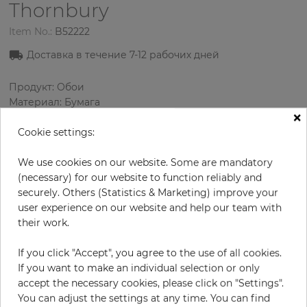
Thornbury
Item No.:
B52222
Доставка в течение 7
-12
рабочих дней
Продукт: Обои
Материал: Бумага
×
Стиль: Классика
Дизайн: Цветы, Дамаски
Cookie settings:
Размеры (ширина/длина): 0.69 м / 8.23 м
Раппорт вертикальный: 60 см
We use cookies on our website. Some are mandatory
Цвет
:
Золотой
(necessary) for our website to function reliably and
Цвет узора
:
Коричневый
securely. Others (Statistics & Marketing) improve your
user experience on our website and help our team with
their work.
за рулон
If you click "Accept", you agree to the use of all cookies.
56,90 €
If you want to make an individual selection or only
19% НДС включительно + Доставка
accept the necessary cookies, please click on "Settings".
Цена за м² - 10,02 €
You can adjust the settings at any time. You can find