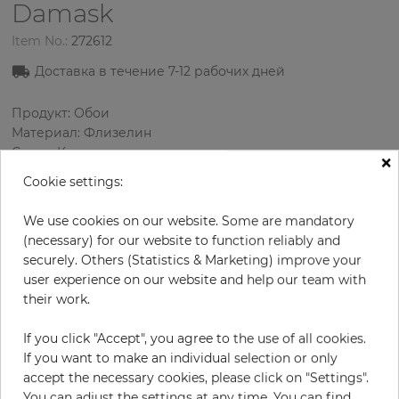
Damask
Item No.:
272612
Доставка в течение
7-12
рабочих дней
Продукт: Обои
Материал: Флизелин
Стиль: Классика
×
Дизайн: Дамаски
Cookie settings:
Размеры (ширина/длина): 52 см / 10.05 м
Раппорт вертикальный: 32 см
We use cookies on our website. Some are mandatory
Использование: Зал
(necessary) for our website to function reliably and
Цвет
:
Кремовый
securely. Others (Statistics & Marketing) improve your
Цвет узора
:
Зеленый
user experience on our website and help our team with
their work.
If you click "Accept", you agree to the use of all cookies.
за рулон
57,00 €
If you want to make an individual selection or only
accept the necessary cookies, please click on "Settings".
19% НДС включительно + Доставка
You can adjust the settings at any time. You can find