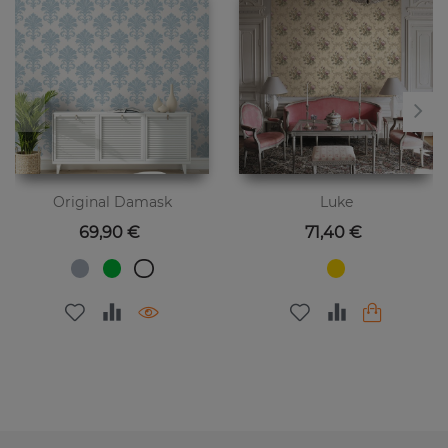
Original Damask
Luke
Цена
Цена
69,90 €
71,40 €