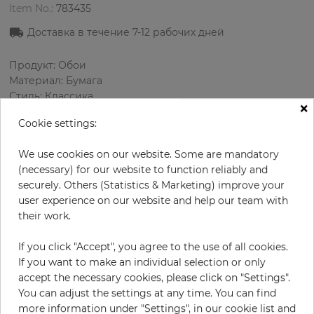
Item No.:
783435
Доставка в течение 7
-12
рабочих дней
Продукт: Обои
Материал: Бумага
Стиль: Классика
×
Дизайн: Цветы
Cookie settings:
Размеры (ширина/длина): 52.07 см / 10.05 м
Раппорт вертикальный: 53 см
We use cookies on our website. Some are mandatory
Цвет
:
Оливковый
(necessary) for our website to function reliably and
Цвет узора
:
Бежевый
securely. Others (Statistics & Marketing) improve your
user experience on our website and help our team with
their work.
за рулон
68,50 €
If you click "Accept", you agree to the use of all cookies.
19% НДС включительно + Доставка
If you want to make an individual selection or only
Цена за м² - 13,11 €
accept the necessary cookies, please click on "Settings".
You can adjust the settings at any time. You can find
Do you need glue?
more information under "Settings", in our cookie list and