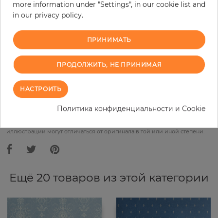
more information under "Settings", in our cookie list and
Do you need glue?
in our privacy policy.
−
+
ПРИНИМАТЬ
ПРОДОЛЖИТЬ, НЕ ПРИНИМАЯ
В КОРЗИНУ
НАСТРОИТЬ
ЗАКАЗАТЬ ОБРАЗЕЦ
Политика конфиденциальности и Cookie
В связи с различными стандартами и техническими
характеристиками компьютерной техники, цвета и оттенки
иллюстрации могут отличаться от оригинала в той или иной степени.
Ещё 20 товаров из этой категории