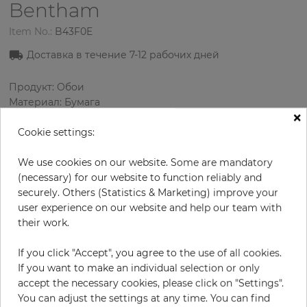
Bentham
Item No.:
B43F0E
Доставка в течение 7
-12
рабочих дней
Продукт: Обои
Материал: Бумага
×
Стиль: Классика
Дизайн: Орнамент
Cookie settings:
Размеры (ширина/длина): 0.52 м / 10.0 м
Раппорт вертикальный: 53 см
We use cookies on our website. Some are mandatory
Цвет
:
Коричневый
(necessary) for our website to function reliably and
Цвет узора
:
Золотой
securely. Others (Statistics & Marketing) improve your
user experience on our website and help our team with
their work.
за рулон
If you click "Accept", you agree to the use of all cookies.
56,90 €
If you want to make an individual selection or only
19% НДС включительно + Доставка
accept the necessary cookies, please click on "Settings".
Цена за м² - 1 094,23 €
You can adjust the settings at any time. You can find