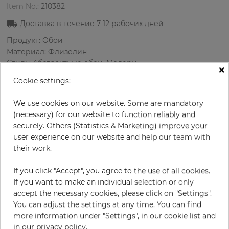
Item No.:
210382
Доставка в течение
7-12
рабочих дней
Продукт: Обои
Материал: Флизелин
Стиль: Абстрактные обои, Модерн
×
Дизайн: Пятнистые
Cookie settings:
Размеры (ширина/длина): 68 см / 8.23 м
Раппорт вертикальный: 53 см
We use cookies on our website. Some are mandatory
Цвет
:
Зеленый
(necessary) for our website to function reliably and
securely. Others (Statistics & Marketing) improve your
user experience on our website and help our team with
their work.
за рулон
64,50 €
If you click "Accept", you agree to the use of all cookies.
19% НДС включительно + Доставка
If you want to make an individual selection or only
Цена за м² - 11,53 €
accept the necessary cookies, please click on "Settings".
Do you need glue?
You can adjust the settings at any time. You can find
more information under "Settings", in our cookie list and
in our privacy policy.