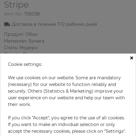
Stripe
Item No.:
705038
Доставка в течение
7-12
рабочих дней
Продукт: Обои
Материал: Бумага
Стиль: Модерн
Дизайн: Пятнистые
×
Размеры (ширина/длина): 68 см / 8.2 м
Cookie settings:
Раппорт вертикальный: 64 см
Использование: Офис, Зал
We use cookies on our website. Some are mandatory
Цвет
:
Белый
(necessary) for our website to function reliably and
Цвет узора
:
Серый
securely. Others (Statistics & Marketing) improve your
user experience on our website and help our team with
their work.
за рулон
62,50 €
If you click "Accept", you agree to the use of all cookies.
If you want to make an individual selection or only
19% НДС включительно + Доставка
accept the necessary cookies, please click on "Settings".
Цена за м² - 11,21 €