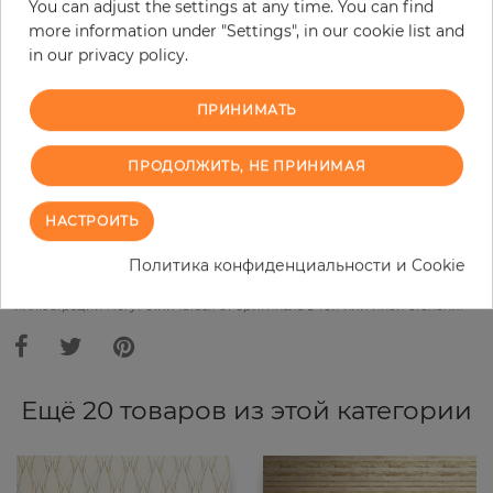
You can adjust the settings at any time. You can find
Do you need glue?
more information under "Settings", in our cookie list and
in our privacy policy.
−
+
ПРИНИМАТЬ
В КОРЗИНУ
ПРОДОЛЖИТЬ, НЕ ПРИНИМАЯ
НАСТРОИТЬ
ЗАКАЗАТЬ ОБРАЗЕЦ
Политика конфиденциальности и Cookie
В связи с различными стандартами и техническими
характеристиками компьютерной техники, цвета и оттенки
иллюстрации могут отличаться от оригинала в той или иной степени.
Ещё 20 товаров из этой категории