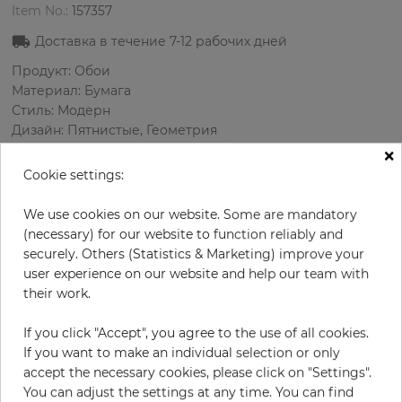
Item No.:
157357
Доставка в течение
7-12
рабочих дней
Продукт: Обои
Материал: Бумага
Стиль: Модерн
Дизайн: Пятнистые, Геометрия
Размеры (ширина/длина): 52 см / 10 м
×
Раппорт вертикальный: 53.3 см
Cookie settings:
Использование: Зал
Цвет
:
Белый
We use cookies on our website. Some are mandatory
Цвет узора
:
Желтый
(necessary) for our website to function reliably and
securely. Others (Statistics & Marketing) improve your
user experience on our website and help our team with
their work.
за рулон
73,90 €
If you click "Accept", you agree to the use of all cookies.
19% НДС включительно + Доставка
If you want to make an individual selection or only
Цена за м² - 14,21 €
accept the necessary cookies, please click on "Settings".
You can adjust the settings at any time. You can find
Do you need glue?