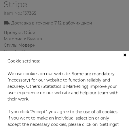
Stripe
Item No.:
137365
Доставка в течение
7-12
рабочих дней
Продукт: Обои
Материал: Бумага
Стиль: Модерн
Дизайн: Пятнистые
×
Размеры (ширина/длина): 68 см / 8.2 м
Cookie settings:
Раппорт вертикальный: 64 см
Использование: Офис, Зал
We use cookies on our website. Some are mandatory
Цвет
:
Белый
(necessary) for our website to function reliably and
Цвет узора
:
Синий
securely. Others (Statistics & Marketing) improve your
user experience on our website and help our team with
their work.
за рулон
62,50 €
If you click "Accept", you agree to the use of all cookies.
If you want to make an individual selection or only
19% НДС включительно + Доставка
accept the necessary cookies, please click on "Settings".
Цена за м² - 11,21 €