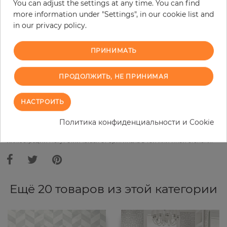
You can adjust the settings at any time. You can find
Do you need glue?
more information under "Settings", in our cookie list and
in our privacy policy.
−
+
ПРИНИМАТЬ
В КОРЗИНУ
ПРОДОЛЖИТЬ, НЕ ПРИНИМАЯ
НАСТРОИТЬ
ЗАКАЗАТЬ ОБРАЗЕЦ
Политика конфиденциальности и Cookie
В связи с различными стандартами и техническими
характеристиками компьютерной техники, цвета и оттенки
иллюстрации могут отличаться от оригинала в той или иной степени.
Ещё 20 товаров из этой категории