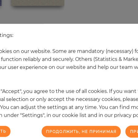
Ещё 20 товаров из этой категори
tings:
kies on our website. Some are mandatory (necessary) fo
НОВОЕ
function reliably and securely. Others (Statistics & Mark
ur user experience on our website and help our team wi
k "Accept", you agree to the use of all cookies. If you wan
al selection or only accept the necessary cookies, please
. You can adjust the settings at any time. You can find m
 under "Settings", in our cookie list and in our privacy po
ТЬ
ПРОДОЛЖИТЬ, НЕ ПРИНИМАЯ
ПР