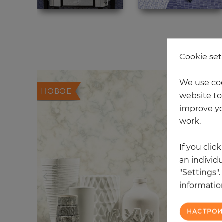
Cookie set
We use coo
НОВОЕ
website to 
improve yo
work.
If you clic
an individu
"Settings"
information
НАСТРОИ