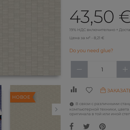
43,50 
19% НДС включительно + Дост
Цена за м² - 8,21 €
Do you need glue?
−
+
ЗАКАЗАТ
НОВОЕ
НОВОЕ
В связи с различными ста
компьютерной техники, цвета 
оригинала в той или иной сте