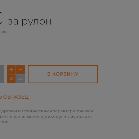
€
за рулон
авка
В КОРЗИНУ
Ь ОБРАЗЕЦ
НОВОЕ
НОВОЕ
НОВ
ндартами и техническими характеристиками
и оттенки иллюстрации могут отличаться от
пени.