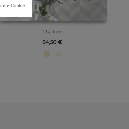
ти и Cookie
Chafkem
Цена
64,50 €