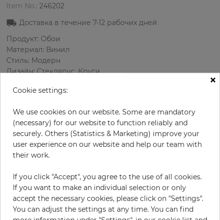
Item No.:
246202
Доставка в течение
7-12
рабочих дней
Продукт: Обои
Материал: Винил
Стиль: Модерн
Дизайн: Стеклярус, Круги
×
Размеры (ширина/длина): 53.00 см / 10.05 м
Cookie settings:
Раппорт вертикальный: 64 см
Цвет
:
Бирюзовый
We use cookies on our website. Some are mandatory
Цвет узора
:
Синий
(necessary) for our website to function reliably and
securely. Others (Statistics & Marketing) improve your
user experience on our website and help our team with
their work.
за рулон
86,00 €
19% НДС включительно + Доставка
If you click "Accept", you agree to the use of all cookies.
Цена за м² - 16,15 €
If you want to make an individual selection or only
accept the necessary cookies, please click on "Settings".
Do you need glue?
You can adjust the settings at any time. You can find
more information under "Settings", in our cookie list and