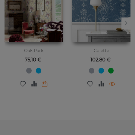
Oak Park
Colette
Цена
Цена
75,10 €
102,80 €