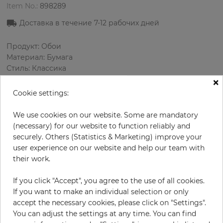
Item No.:
898289
Доставка в течение
7-12
рабочих дней
Продукт: Обои
Материал: Бумага
Стиль: Классика
Дизайн: Орнамент, Полосы
×
Размеры (ширина/длина): 52 см / 10.05 м
Cookie settings:
Раппорт вертикальный: 53 см
Использование: Спальня, Зал
We use cookies on our website. Some are mandatory
Цвет
:
Фиолетовый
(necessary) for our website to function reliably and
Цвет узора
:
Серый
securely. Others (Statistics & Marketing) improve your
user experience on our website and help our team with
their work.
за рулон
54,50 €
If you click "Accept", you agree to the use of all cookies.
If you want to make an individual selection or only
19% НДС включительно + Доставка
accept the necessary cookies, please click on "Settings".
Цена за м² - 10,43 €
You can adjust the settings at any time. You can find