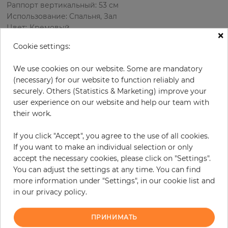
Раппорт вертикальный: 53 см
Использование: Спальня, Зал
Цвет
:
Кремовый
×
Цвет узора
:
Многоцветный
Cookie settings:
We use cookies on our website. Some are mandatory
(necessary) for our website to function reliably and
за рулон
77,20 €
securely. Others (Statistics & Marketing) improve your
19% НДС включительно + Доставка
user experience on our website and help our team with
their work.
Цена за м² - 14,77 €
Do you need glue?
If you click "Accept", you agree to the use of all cookies.
If you want to make an individual selection or only
−
+
accept the necessary cookies, please click on "Settings".
You can adjust the settings at any time. You can find
more information under "Settings", in our cookie list and
in our privacy policy.
В КОРЗИНУ
ПРИНИМАТЬ
ЗАКАЗАТЬ ОБРАЗЕЦ