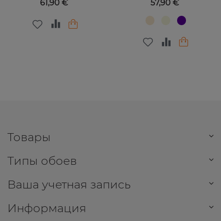
Цена
Цена
61,90 €
57,90 €
Товары
Типы обоев
Ваша учетная запись
Информация