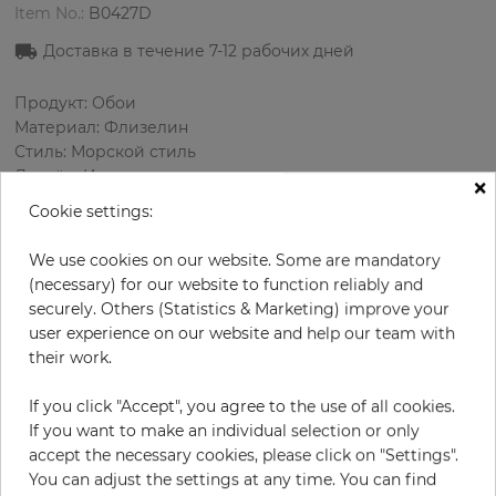
Item No.:
B0427D
Доставка в течение
7-12
рабочих дней
Продукт: Обои
Материал: Флизелин
Стиль: Морской стиль
Дизайн: Имитация дерева
×
Размеры (ширина/длина): 68.58 см / 8.23 м
Cookie settings:
Раппорт вертикальный: 32 см
Цвет
:
Бежевый
We use cookies on our website. Some are mandatory
Цвет узора
:
Белый
(necessary) for our website to function reliably and
securely. Others (Statistics & Marketing) improve your
user experience on our website and help our team with
their work.
за рулон
84,90 €
If you click "Accept", you agree to the use of all cookies.
19% НДС включительно + Доставка
If you want to make an individual selection or only
Цена за м² - 14,95 €
accept the necessary cookies, please click on "Settings".
Do you need glue?
You can adjust the settings at any time. You can find